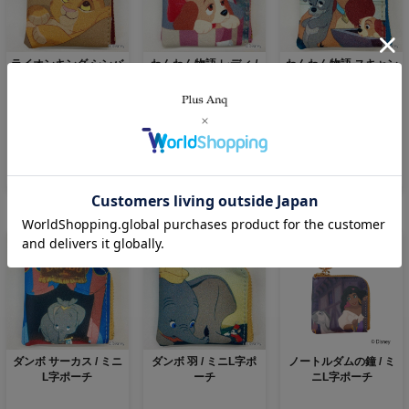
ライオンキング シンバ
わんわん物語 レディ /
わんわん物語 スキャン
/ ミニL字ポーチ
ミニL字ポーチ
プ / ミニL字ポーチ
2,200円(税込)
【欠品中】
【欠品中】
2,200円(税込)
2,200円(税込)
ダンボ サーカス / ミニ
ダンボ 羽 / ミニL字ポ
ノートルダムの鐘 / ミ
L字ポーチ
ーチ
ニL字ポーチ