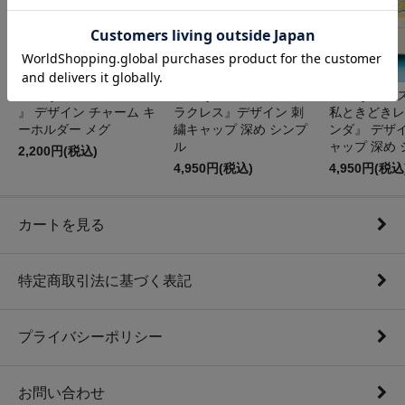
Disney 『 ヘラクレス
Disney ディズニー 『ヘ
Disney デ
』 デザイン チャーム キ
ラクレス』デザイン 刺
私ときどきレ
ーホルダー メグ
繍キャップ 深め シンプ
ンダ』 デザ
ル
ャップ 深め
2,200円(税込)
4,950円(税込)
4,950円(税込
カートを見る
特定商取引法に基づく表記
プライバシーポリシー
お問い合わせ