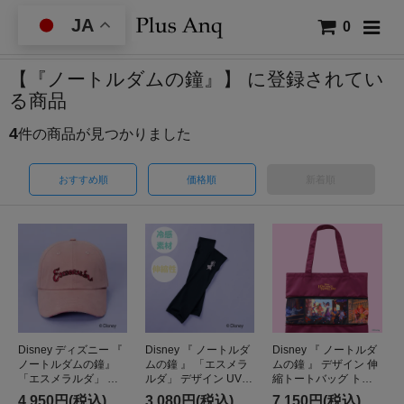
JA
0
【『ノートルダムの鐘』】 に登録されてい
る商品
4
件の商品が見つかりました
おすすめ順
価格順
新着順
Disney ディズニー 『
Disney 『 ノートルダ
Disney 『 ノートルダ
ノートルダムの鐘』
ムの鐘 』 「エスメラ
ムの鐘 』 デザイン 伸
「エスメラルダ」 デ
ルダ」 デザイン UVカ
縮トートバッグ トー
ザイン 刺繍キャップ
ット アームカバー
トバッグ 推し活 大容
4,950円(税込)
3,080円(税込)
7,150円(税込)