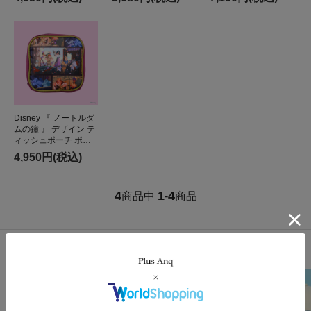
深め シンプル
量
Disney 『 ノートルダ
ムの鐘 』 デザイン テ
ィッシュポーチ ポー
チ メイクポーチ トラ
4,950円(税込)
ベル
4
1
4
商品中
-
商品
売れ筋商品