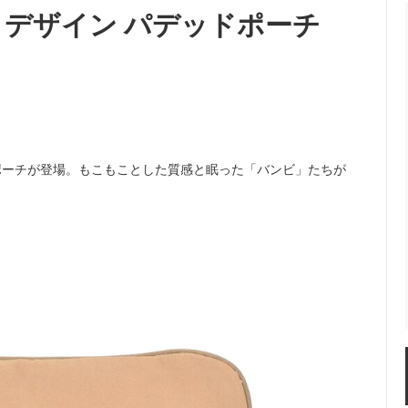
 デザイン パデッドポーチ
ズニープリンセス』
『塔の上のラプンツェル』
ビ』
『美女と野獣』
ター・パン』
『ふしぎの国のアリス』
ベルと魔法だらけの家』
『メリー・ポピンズ』
ポーチが登場。もこもことした質感と眠った「バンビ」たちが
オン・キング』
『リトル・マーメイド』
きどきレッサーパンダ』
『わんわん物語』
3,000yen Items
BAG /バッグ