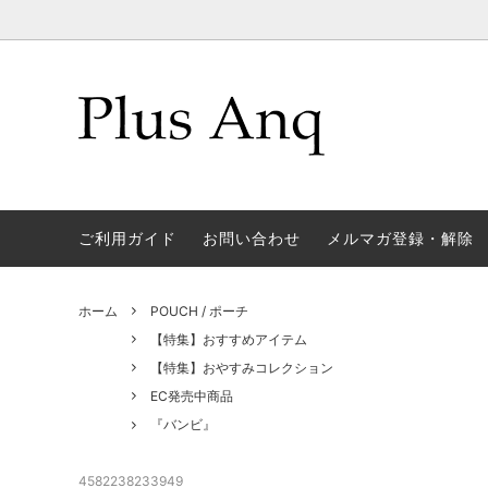
CAP/キャップ、帽子
【特集】7/21(火)予約開始★リニューア
CHARM
【特集】
ルキャップ
POUCH / ポーチ
RUCK 
【特集】トラベルアイテム
【特集
ご利用ガイド
お問い合わせ
メルマガ登録・解除
CARD CASE / カードケース
OTHE
ウォレ
【特集】おやすみコレクション
【特集
ホーム
POUCH / ポーチ
ョン
【特集】おすすめアイテム
【特集】撥水アイテム
MOVIE
【特集】おやすみコレクション
トート
EC発売中商品
『バンビ』
『アラジン』
『おし
『白雪姫』
『ジャ
4582238233949