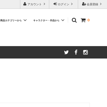
アカウント
ログイン
会員登録
0
商品カテゴリーから
キャラクター・作品から
バー
SCARF / スカーフ ハンカチ
【特集】Summer Item
WALLET / 財布 コインケース
ィッシュ
【特集】おすすめアイテム
SHOES / パンプス
【特集】「イーヨー」
『アナと雪の女王』
『三人の騎士』
『ダンボ』