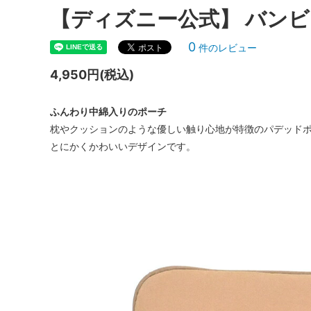
【ディズニー公式】 バンビ
『ディズニーヴィランズ』
『ディ
0
件のレビュー
『ノートルダムの鐘』
『バン
4,950円(税込)
『101匹わんちゃん』
『ピー
ふんわり中綿入りのポーチ
『ヘラクレス』
『ミラ
枕やクッションのような優しい触り心地が特徴のパデッド
とにかくかわいいデザインです。
『モンスターズ・インク』
『ライ
『リロ＆スティッチ』
『私と
お気に入りと一緒に、もう一品プラスし
Under 
ませんか？