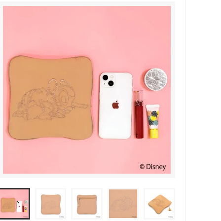
『ナイトメアー・ビフォア・クリスマ
ス』
『ピノキオ』
『ベイマックス』
『モアナと伝説の海』
『リメンバー・ミー』
『DiDi La Chignon』
LIMITED ITEM