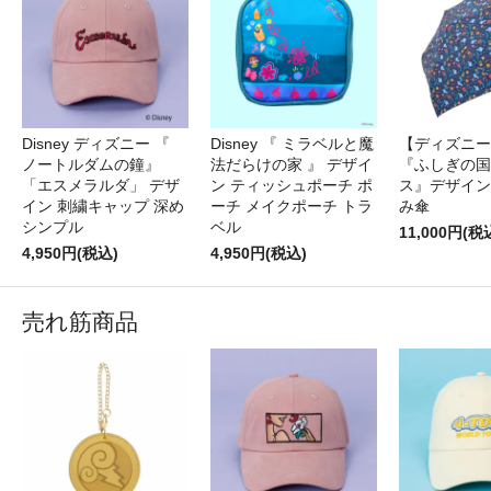
Disney ディズニー 『
Disney 『 ミラベルと魔
【ディズニー
ノートルダムの鐘』
法だらけの家 』 デザイ
『ふしぎの国
「エスメラルダ」 デザ
ン ティッシュポーチ ポ
ス』デザイン
イン 刺繍キャップ 深め
ーチ メイクポーチ トラ
み傘
シンプル
ベル
11,000円(税
4,950円(税込)
4,950円(税込)
売れ筋商品