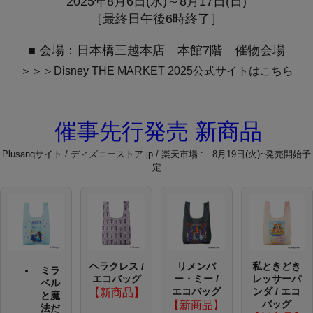
2025年8月6日(水)～8月17日(日)
［最終日午後6時終了］
■ 会場：日本橋三越本店 本館7階 催物会場
＞＞＞Disney THE MARKET 2025公式サイトはこちら
催事先行発売 新商品
Plusanqサイト / ディズニーストア.jp / 楽天市場 : 8月19日(火)~発売開始予
定
ヘラクレス /
リメンバ
私ときどき
ミラ
エコバッグ
ー・ミー /
レッサーパ
ベル
エコバッグ
ンダ / エコ
【新商品】
と魔
バッグ
【新商品】
法だ