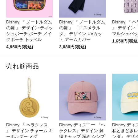
Disney 『 ノートルダム
Disney 『 ノートルダム
Disney 『
の鐘 』 デザイン ティッ
の鐘 』 「エスメラル
』 デザイン
シュポーチ ポーチ メイ
ダ」 デザイン UVカッ
マルシェバッ
クポーチ トラベル
ト アームカバー
1,650円(税込
4,950円(税込)
3,080円(税込)
売れ筋商品
Disney 『 ヘラクレス
Disney ディズニー 『ヘ
Disney デ
』 デザイン チャーム キ
ラクレス』デザイン 刺
私ときどきレ
ーホルダー メグ
繍キャップ 深め シンプ
ンダ』 デザ