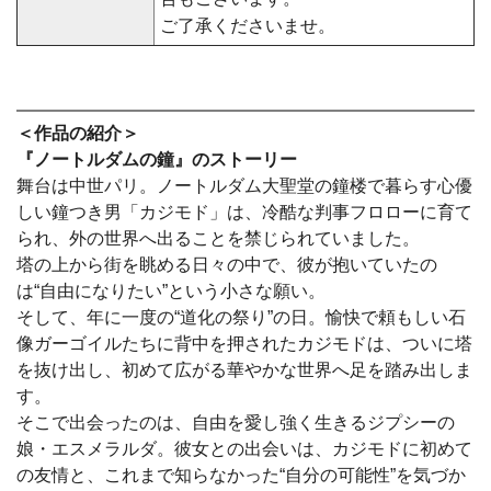
ご了承くださいませ。
＜作品の紹介＞
『ノートルダムの鐘』のストーリー
舞台は中世パリ。ノートルダム大聖堂の鐘楼で暮らす心優
しい鐘つき男「カジモド」は、冷酷な判事フロローに育て
られ、外の世界へ出ることを禁じられていました。
塔の上から街を眺める日々の中で、彼が抱いていたの
は“自由になりたい”という小さな願い。
そして、年に一度の“道化の祭り”の日。愉快で頼もしい石
像ガーゴイルたちに背中を押されたカジモドは、ついに塔
を抜け出し、初めて広がる華やかな世界へ足を踏み出しま
す。
そこで出会ったのは、自由を愛し強く生きるジプシーの
娘・エスメラルダ。彼女との出会いは、カジモドに初めて
の友情と、これまで知らなかった“自分の可能性”を気づか