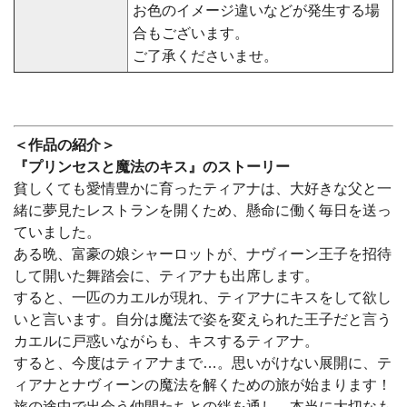
お色のイメージ違いなどが発生する場
合もございます。
ご了承くださいませ。
＜作品の紹介＞
『プリンセスと魔法のキス』のストーリー
貧しくても愛情豊かに育ったティアナは、大好きな父と一
緒に夢見たレストランを開くため、懸命に働く毎日を送っ
ていました。
ある晩、富豪の娘シャーロットが、ナヴィーン王子を招待
して開いた舞踏会に、ティアナも出席します。
すると、一匹のカエルが現れ、ティアナにキスをして欲し
いと言います。自分は魔法で姿を変えられた王子だと言う
カエルに戸惑いながらも、キスするティアナ。
すると、今度はティアナまで…。思いがけない展開に、テ
ィアナとナヴィーンの魔法を解くための旅が始まります！
旅の途中で出会う仲間たちとの絆を通し、本当に大切なも