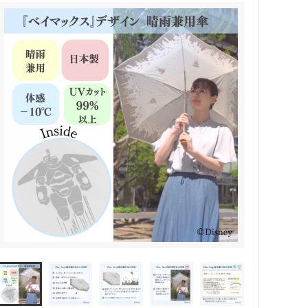
『ナイトメアー・ビフォア・クリスマ
ス』
『ピノキオ』
『ベイマックス』
『モアナと伝説の海』
『リメンバー・ミー』
『DiDi La Chignon』
LIMITED ITEM