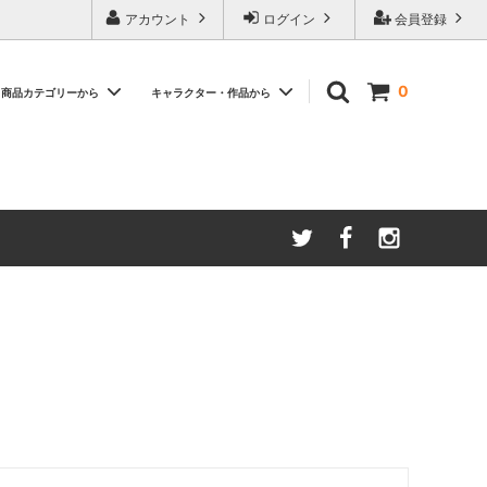
アカウント
ログイン
会員登録
0
商品カテゴリーから
キャラクター・作品から
バー
SCARF / スカーフ ハンカチ
【特集】Summer Item
WALLET / 財布 コインケース
ィッシュ
【特集】おすすめアイテム
SHOES / パンプス
【特集】「イーヨー」
『アナと雪の女王』
『三人の騎士』
『ダンボ』