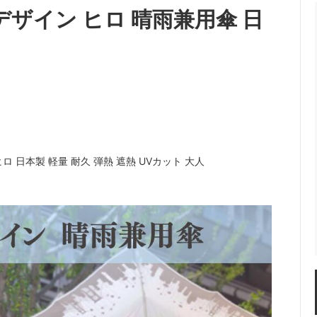
 デザイン ヒロ 晴雨兼用傘 日
ズニープリンセス』
『塔の上のラプンツェル』
ビ』
『美女と野獣』
ター・パン』
『ふしぎの国のアリス』
ベルと魔法だらけの家』
『メリー・ポピンズ』
オン・キング』
『リトル・マーメイド』
ヒロ 日本製 軽量 耐久 弾熱 遮熱 UVカット 大人
きどきレッサーパンダ』
『わんわん物語』
3,000yen Items
BAG /バッグ