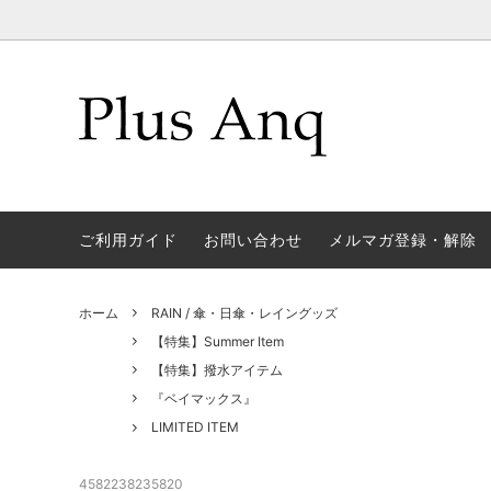
CAP/キャップ、帽子
【特集】7/21(火)予約開始★リニューア
CHARM
【特集】
ルキャップ
POUCH / ポーチ
RUCK 
【特集】トラベルアイテム
【特集
ご利用ガイド
お問い合わせ
メルマガ登録・解除
CARD CASE / カードケース
OTHE
ウォレ
【特集】おやすみコレクション
【特集
ホーム
RAIN / 傘・日傘・レイングッズ
ョン
【特集】Summer Item
【特集】撥水アイテム
MOVIE
【特集】撥水アイテム
トート
『ベイマックス』
LIMITED ITEM
『アラジン』
『おし
『白雪姫』
『ジャ
4582238235820