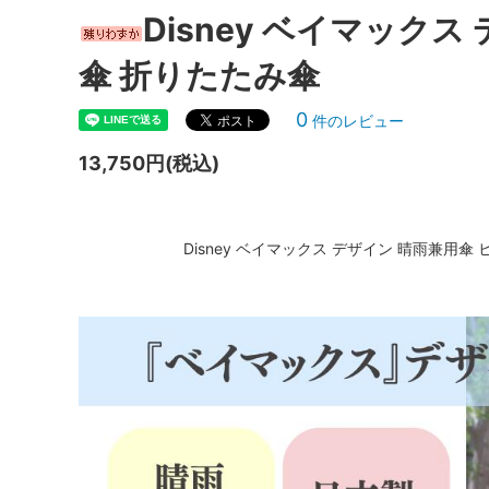
Disney ベイマックス
『ディズニーヴィランズ』
『ディ
傘 折りたたみ傘
『ノートルダムの鐘』
『バン
0
件のレビュー
『101匹わんちゃん』
『ピー
13,750円(税込)
『ヘラクレス』
『ミラ
『モンスターズ・インク』
『ライ
Disney ベイマックス デザイン 晴雨兼用傘 
『リロ＆スティッチ』
『私と
お気に入りと一緒に、もう一品プラスし
Under 
ませんか？