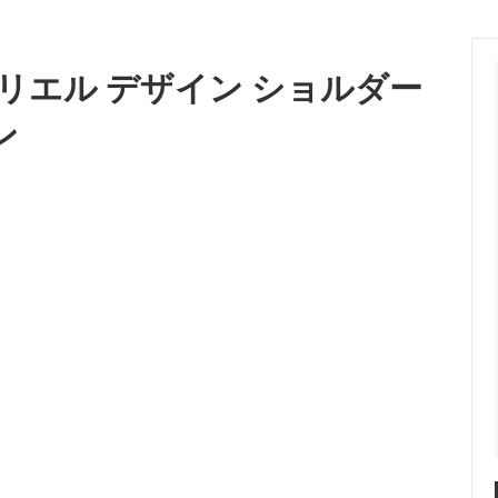
ズニープリンセス』
『塔の上のラプンツェル』
リエル デザイン ショルダー
ビ』
『美女と野獣』
ン
ター・パン』
『ふしぎの国のアリス』
ベルと魔法だらけの家』
『メリー・ポピンズ』
オン・キング』
『リトル・マーメイド』
きどきレッサーパンダ』
『わんわん物語』
3,000yen Items
BAG /バッグ