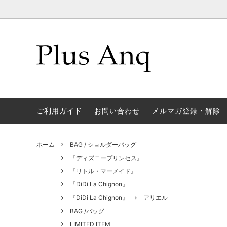
CAP/キャップ、帽子
【特集】7/21(火)予約開始★リニューア
CHARM
【特集】
ルキャップ
POUCH / ポーチ
RUCK 
【特集】トラベルアイテム
【特集
ご利用ガイド
お問い合わせ
メルマガ登録・解除
CARD CASE / カードケース
OTHE
ウォレ
【特集】おやすみコレクション
【特集
ホーム
BAG / ショルダーバッグ
ョン
『ディズニープリンセス』
【特集】撥水アイテム
MOVIE
『リトル・マーメイド』
トート
『DiDi La Chignon』
『DiDi La Chignon』
アリエル
『アラジン』
『おし
BAG /バッグ
『白雪姫』
『ジャ
LIMITED ITEM