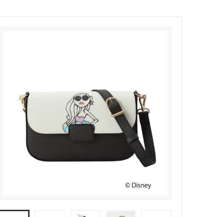
『ナイトメアー・ビフォア・クリスマ
ス』
『ピノキオ』
『ベイマックス』
『モアナと伝説の海』
『リメンバー・ミー』
『DiDi La Chignon』
LIMITED ITEM