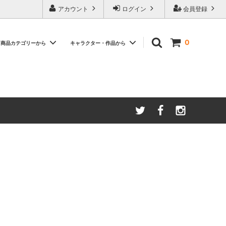
アカウント
ログイン
会員登録
0
商品カテゴリーから
キャラクター・作品から
バー
SCARF / スカーフ ハンカチ
【特集】Summer Item
WALLET / 財布 コインケース
ィッシュ
【特集】おすすめアイテム
SHOES / パンプス
【特集】「イーヨー」
『アナと雪の女王』
『三人の騎士』
『ダンボ』