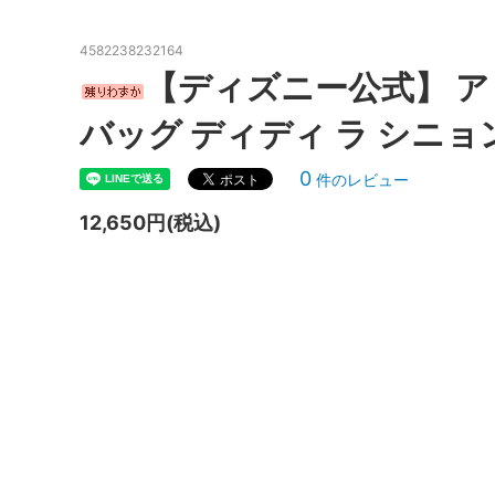
『ディズニーヴィランズ』
『ディ
4582238232164
【ディズニー公式】 ア
『ノートルダムの鐘』
『バン
バッグ ディディ ラ シニョ
『101匹わんちゃん』
『ピー
0
件のレビュー
『ヘラクレス』
『ミラ
12,650円(税込)
『モンスターズ・インク』
『ライ
『リロ＆スティッチ』
『私と
お気に入りと一緒に、もう一品プラスし
Under 
ませんか？