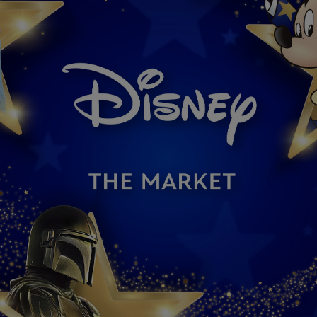
ズニープリンセス』
『塔の上のラプンツェル』
ビ』
『美女と野獣』
ター・パン』
『ふしぎの国のアリス』
ベルと魔法だらけの家』
『メリー・ポピンズ』
オン・キング』
『リトル・マーメイド』
きどきレッサーパンダ』
『わんわん物語』
3,000yen Items
BAG /バッグ