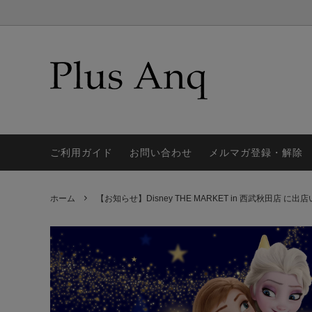
CAP/キャップ、帽子
【特集】7/21(火)予約開始★リニューア
CHARM
【特集】
ルキャップ
POUCH / ポーチ
RUCK 
【特集】トラベルアイテム
【特集
ご利用ガイド
お問い合わせ
メルマガ登録・解除
CARD CASE / カードケース
OTHE
ウォレ
【特集】おやすみコレクション
【特集
ホーム
【お知らせ】Disney THE MARKET in 西武秋田店 に
ョン
【特集】撥水アイテム
MOVIE
トート
『アラジン』
『おし
『白雪姫』
『ジャ