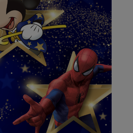
『ナイトメアー・ビフォア・クリスマ
ス』
『ピノキオ』
『ベイマックス』
『モアナと伝説の海』
『リメンバー・ミー』
『DiDi La Chignon』
LIMITED ITEM