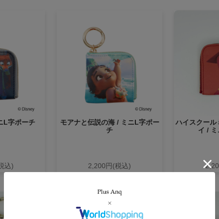
ミニL字ポーチ
モアナと伝説の海 / ミニL字ポー
ハイスクール
チ
イ / 
(税込)
2,200円(税込)
2,2