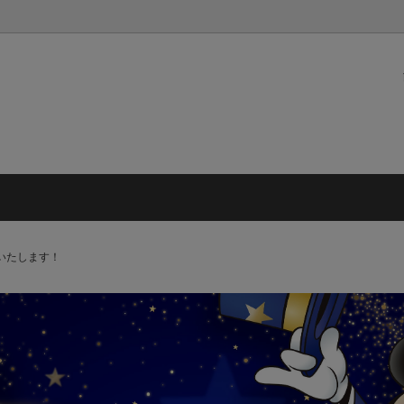
 / チャーム
7/7(火)予約開始★キャップ
TOTE / トートバッグ
【特集】6月新商品★アームカ
/ リュック
BAG / ショルダーバッグ
】★新商品★ミニリュック＆ミニ
【特集】伸縮トートバッグ＆テ
RS / ファッション小物
RAIN / 傘・日傘・レイングッ
ット
ポーチ
】PCリュック＆ケースコレクシ
【特集】『くまのプーさん』
出店いたします！
 COLLECTION キャンバスmini
EC発売中商品
ゃれキャット』
『くまのプーさん』
ングル・ブック』
『ズートピア』