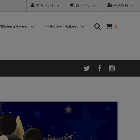
アカウント
ログイン
会員登録
0
商品カテゴリーから
キャラクター・作品から
バー
SCARF / スカーフ ハンカチ
【特集】Summer Item
WALLET / 財布 コインケース
ィッシュ
【特集】おすすめアイテム
ズ
SHOES / パンプス
【特集】「イーヨー」
『アナと雪の女王』
『三人の騎士』
『ダンボ』