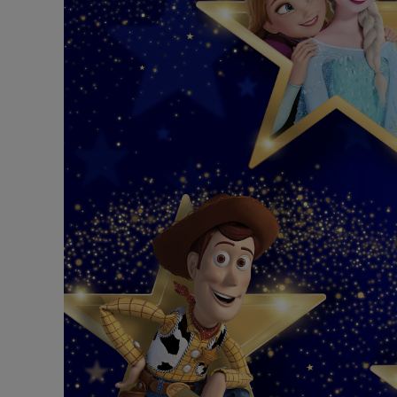
『ディズニーヴィランズ』
『ディ
『ノートルダムの鐘』
『バン
『101匹わんちゃん』
『ピー
『ヘラクレス』
『ミラ
『モンスターズ・インク』
『ライ
『リロ＆スティッチ』
『私と
お気に入りと一緒に、もう一品プラスし
Under 
ませんか？