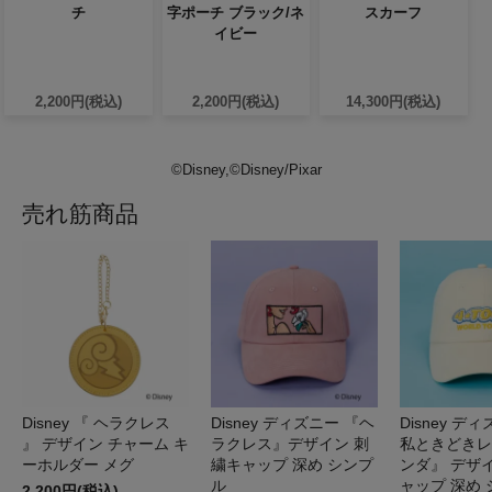
チ
字ポーチ ブラック/ネ
スカーフ
イビー
2,200円(税込)
2,200円(税込)
14,300円(税込)
©Disney,©Disney/Pixar
売れ筋商品
Disney 『 ヘラクレス
Disney ディズニー 『ヘ
Disney デ
』 デザイン チャーム キ
ラクレス』デザイン 刺
私ときどきレ
ーホルダー メグ
繍キャップ 深め シンプ
ンダ』 デザ
ル
ャップ 深め
2,200円(税込)