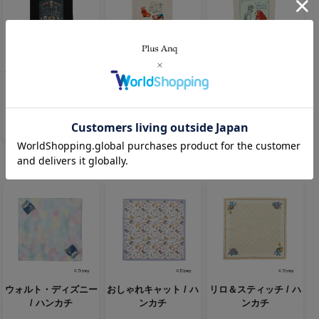
リメンバー・ミー / A4
私ときどきレッサーパ
わんわん物語 / A4サイ
サイズキャンバストー
ンダ / A4サイズキャン
ズキャンバストート
ト
バストート
【欠品中】
3,300円(税込)
3,300円(税込)
3,300円(税込)
ウォルト・ディズニー
おしゃれキャット / ハ
リロ＆スティッチ / ハ
/ ハンカチ
ンカチ
ンカチ