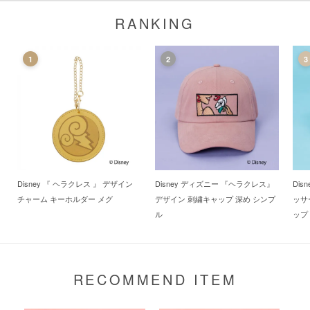
RANKING
1
2
3
Disney 『 ヘラクレス 』 デザイン
Disney ディズニー 『ヘラクレス』
Di
チャーム キーホルダー メグ
デザイン 刺繍キャップ 深め シンプ
ッサ
ル
ップ
RECOMMEND ITEM