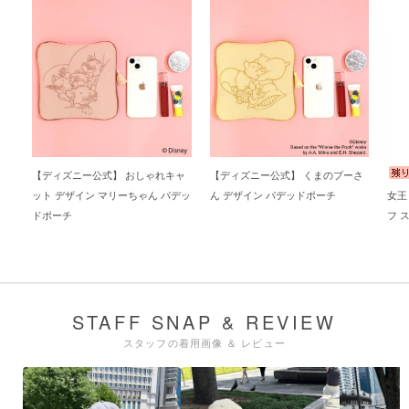
【ディズニー公式】 おしゃれキャ
【ディズニー公式】 くまのプーさ
ット デザイン マリーちゃん パデッ
ん デザイン パデッドポーチ
女王
ドポーチ
フ 
ポー
STAFF SNAP & REVIEW
スタッフの着用画像 ＆ レビュー