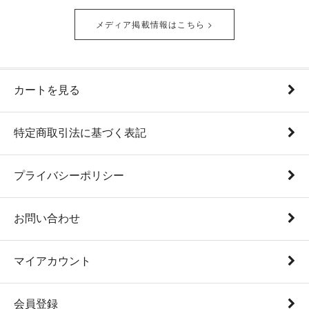
【お知らせ】Disney THE MARKET in 西武秋田店 に出店
メディア掲載情報はこちら >
2026.5/20
いたします！
【お知らせ】 「くまのプーさん」 おひさまマーケット
2026.5/13
JR名古屋高島屋 に出店します！</a>
カートを見る
【お知らせ】 「くまのプーさん 原作デビュー100周年
2026.5/8
DISNEY WINNIE THE POOH FESTIVAL」 日本橋三越本
店 に出店します！
特定商取引法に基づく表記
【お知らせ】「ディズニープリンセス」パーティーモー
2026.5/8
メント in そごう横浜 に出店いたします！
プライバシーポリシー
【お知らせ】Disney THE MARKET in 阪急うめだ本店 に
2026.4/14
出店いたします！
お問い合わせ
【ゴールデンウイーク】 営業時間と配送に関するお知ら
2026.4/14
せ
マイアカウント
【お知らせ】 「くまのプーさん」 おひさまマーケット
2026.3/19
に出店します！
会員登録
【お知らせ】「ディズニープリンセス」パーティーモー