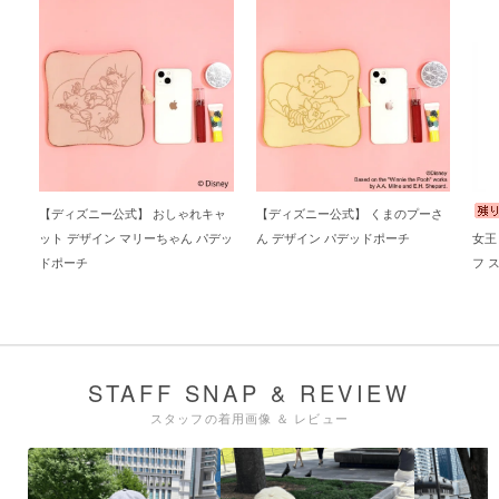
【ディズニー公式】 おしゃれキャ
【ディズニー公式】 くまのプーさ
ット デザイン マリーちゃん パデッ
ん デザイン パデッドポーチ
女王
ドポーチ
フ 
ポー
STAFF SNAP & REVIEW
スタッフの着用画像 ＆ レビュー