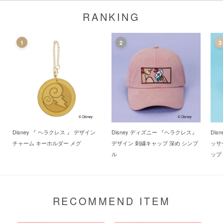
RANKING
1
2
3
Disney 『 ヘラクレス 』 デザイン
Disney ディズニー 『ヘラクレス』
Di
チャーム キーホルダー メグ
デザイン 刺繍キャップ 深め シンプ
ッサ
ル
ップ
RECOMMEND ITEM