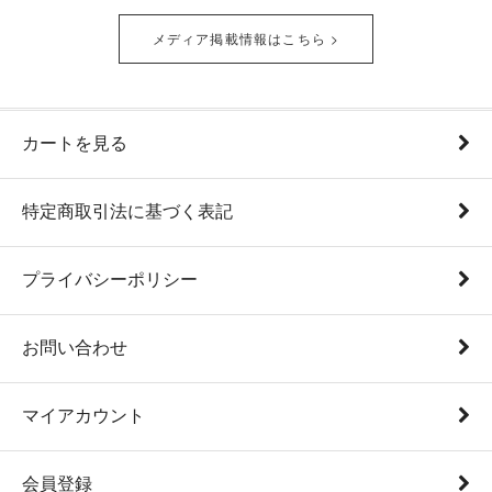
【お知らせ】Disney THE MARKET in 西武秋田店 に出店
メディア掲載情報はこちら >
2026.5/20
いたします！
【お知らせ】 「くまのプーさん」 おひさまマーケット
2026.5/13
JR名古屋高島屋 に出店します！</a>
カートを見る
【お知らせ】 「くまのプーさん 原作デビュー100周年
2026.5/8
DISNEY WINNIE THE POOH FESTIVAL」 日本橋三越本
店 に出店します！
特定商取引法に基づく表記
【お知らせ】「ディズニープリンセス」パーティーモー
2026.5/8
メント in そごう横浜 に出店いたします！
プライバシーポリシー
【お知らせ】Disney THE MARKET in 阪急うめだ本店 に
2026.4/14
出店いたします！
お問い合わせ
【ゴールデンウイーク】 営業時間と配送に関するお知ら
2026.4/14
せ
マイアカウント
【お知らせ】 「くまのプーさん」 おひさまマーケット
2026.3/19
に出店します！
会員登録
【お知らせ】「ディズニープリンセス」パーティーモー