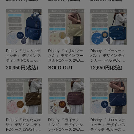
大容量 軽量 撥水 男女
量 軽量 撥水 男女兼用
量 撥水 男女兼用
兼用
Disney 『 リロ＆ステ
Disney 『 くまのプー
Disney 『 ピーター・
ィッチ 』 デザイン ス
さん 』 デザイン プー
パン 』 デザイン ティ
ティッチ PCリュック
さん PCケース 2WAY
ンカー・ベル PCケー
マザーズバッグ 大容
仕様 PCスタンド付き
ス 2WAY仕様 PCスタ
20,350円(税込)
SOLD OUT
12,650円(税込)
量 軽量 撥水 男女兼用
ショルダーバッグ 軽
ンド付き ショルダー
量 撥水 男女兼用
バッグ 軽量 撥水 男女
兼用
Disney 『 わんわん物
Disney 『 ライオン・
Disney 『 リロ＆ステ
語 』 デザイン レディ
キング 』 デザイン シ
ィッチ 』 デザイン ス
PCケース 2WAY仕様
ンバ PCケース 2WAY
ティッチ PCケース