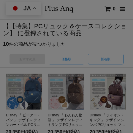
JA
0
【【特集】PCリュック＆ケースコレクショ
ン】 に登録されている商品
10
件の商品が見つかりました
おすすめ順
価格順
新着順
Disney 『 ピーター・
Disney 『 わんわん物
Disney 『 ライオン・
パン 』 デザイン ティ
語 』 デザイン レディ
キング 』 デザイン シ
ンカー・ベル PCリュ
トランプ PCリュック
ンバ PCリュック マザ
ック マザーズバッグ
マザーズバッグ 大容
ーズバッグ 大容量 軽
20,350円(税込)
20,350円(税込)
20,350円(税込)